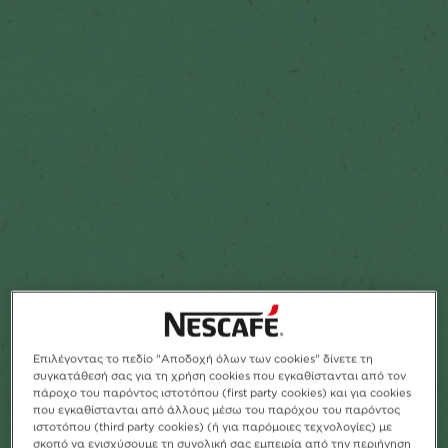
Προσθήκη στα αγαπημένα
Επιλέγοντας το πεδίο "Αποδοχή όλων των cookies" δίνετε τη
συγκατάθεσή σας για τη χρήση cookies που εγκαθίστανται από τον
πάροχο του παρόντος ιστοτόπου (first party cookies) και για cookies
που εγκαθίστανται από άλλους μέσω του παρόχου του παρόντος
ιστοτόπου (third party cookies) (ή για παρόμοιες τεχνολογίες) με
σκοπό να ενισχύσουμε τη συνολική σας εμπειρία από την περιήγηση