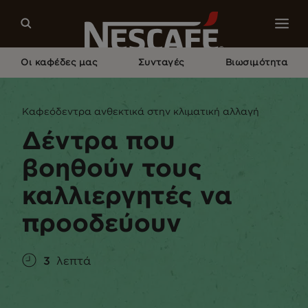
Οι καφέδες μας
Συνταγές
Βιωσιμότητα
Home
Βιωσιμότητα
Ο Κόσμος
Δέντρα Που Βοηθούν Τους Καλλιεργητές Να
Καφεόδεντρα ανθεκτικά στην κλιματική αλλαγή
Προοδεύουν
Δέντρα που
βοηθούν τους
καλλιεργητές να
προοδεύουν
3
λεπτά