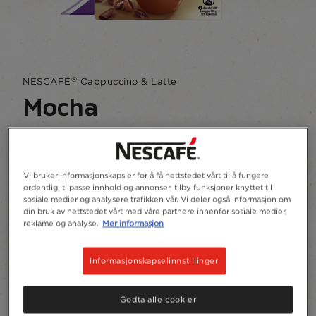
®
NESCAFÉ
Cappuccino & Latte
Mocha
Skriv en anmeldelse
Vår GULL-signaturblanding av kaffe med herlig
Vi bruker informasjonskapsler for å få nettstedet vårt til å fungere
sjokolade for en skummende opplevelse.
ordentlig, tilpasse innhold og annonser, tilby funksjoner knyttet til
sosiale medier og analysere trafikken vår. Vi deler også informasjon om
din bruk av nettstedet vårt med våre partnere innenfor sosiale medier,
Legg til Favoritter
reklame og analyse.
Mer informasjon
Informasjonskapselinnstillinger
Porsjonsposer
8
Resirkulering
Godta alle cookier