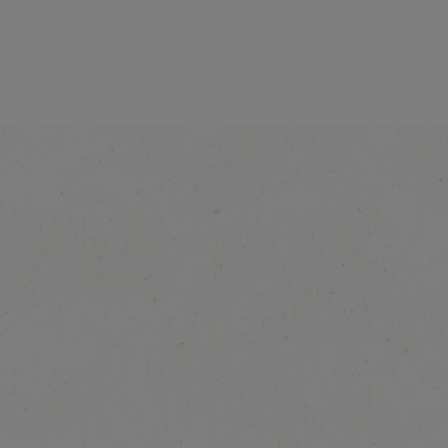
®
NESCAFÉ
Latte
Utforsk mer