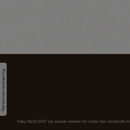
Personvernerklæring
Følg NESCAFÉ® på sosiale medier for enda mer smakfullt in