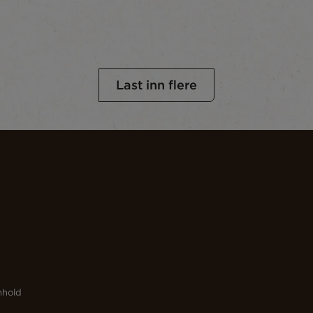
Last inn flere
nhold