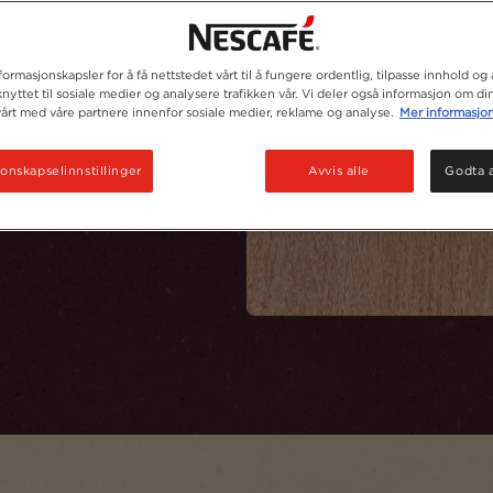
formasjonskapsler for å få nettstedet vårt til å fungere ordentlig, tilpasse innhold og
nyttet til sosiale medier og analysere trafikken vår. Vi deler også informasjon om di
utfyller hverandre
vårt med våre partnere innenfor sosiale medier, reklame og analyse.
Mer informasjo
onskapselinnstillinger
Avvis alle
Godta a