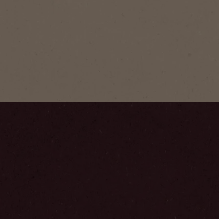
riginal er en
brent kaffe med kraftig
stinkt aroma.