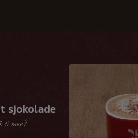
Våre kaffetyper
Oppskrifter
Bærekraft
t sjokolade
å si mer?