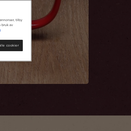
 annonser, tilby
n bruk av
n
lle cookier