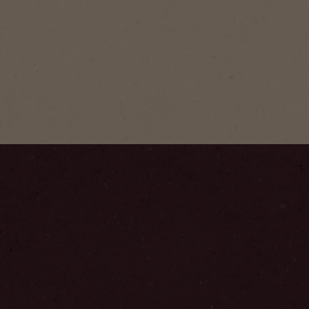
Original
NESCAFÉ® O
mellommørk
smak og di
Trinn
1
/
4