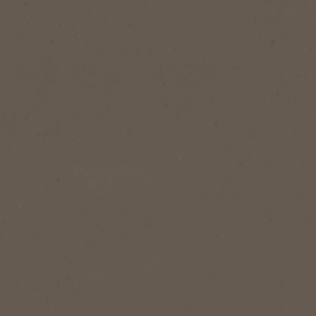
®
Original