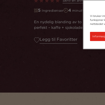
Skriv en anmeldelse
5
4
Ingredienser
minutter å lage
Vi bruker in
funksjoner k
En nydelig blanding av to smaker som 
nettstedet 
perfekt – kaffe + sjokolade.
Informasj
Legg til Favoritter