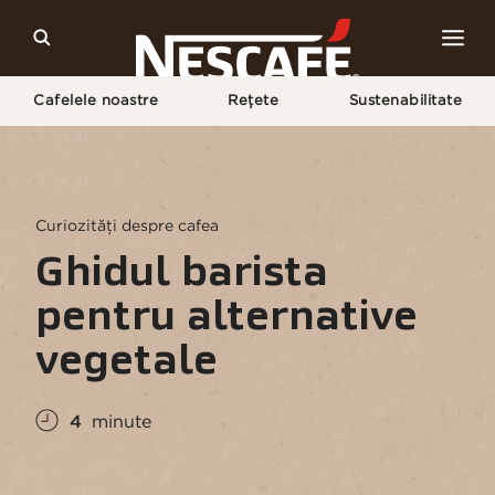
Cafelele noastre
Rețete
Sustenabilitate
Pagina Principală
Cultura Cafelei
Despre Cafea
Ghid Pentru Produse Fără Lactate
Curiozități despre cafea
Ghidul barista
pentru alternative
vegetale
4
minute