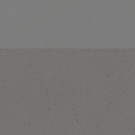
Nescafé 3u1 Frappé
Classic
Saznajte više