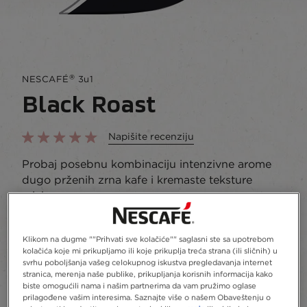
®
NESCAFÉ
3u1
Black Roast
Napišite recenziju
Probaj posebnu kombinaciju intenzivne arome
dugo prženih zrna kafe i kremaste teksture
mleka.​
Dodajte u Omiljeno
Klikom na dugme ""Prihvati sve kolačiće"" saglasni ste sa upotrebom
kolačića koje mi prikupljamo ili koje prikuplja treća strana (ili sličnih) u
svrhu poboljšanja vašeg celokupnog iskustva pregledavanja internet
Kesica, kutija
13.5
stranica, merenja naše publike, prikupljanja korisnih informacija kako
biste omogućili nama i našim partnerima da vam pružimo oglase
prilagođene vašim interesima. Saznajte više o našem Obaveštenju o