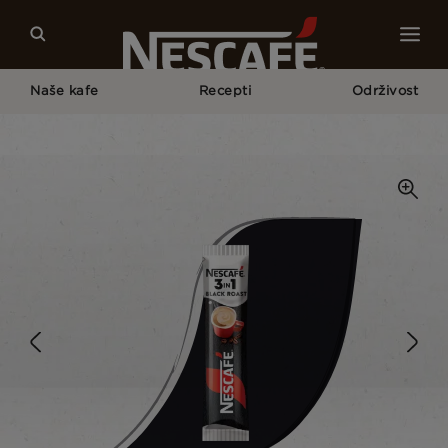
Naše kafe
Recepti
Održivost
Početna Strana
Naše Kafe
Black Roast