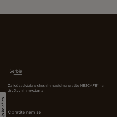
Serbia
Za još sadržaja o ukusnim napicima pratite NESCAFÉ® na
društvenim mrežama
Podešavanja kolačića
Obratite nam se