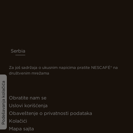
Serbia
Za još sadržaja o ukusnim napicima pratite NESCAFÉ® na
društvenim mrežama
Podešavanja kolačića
Obratite nam se
Uslovi korišćenja
Obaveštenje o privatnosti podataka
Kolačići
Mapa sajta