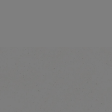
Intenzitet
®
NESCAFÉ
Ready-to-
Drink