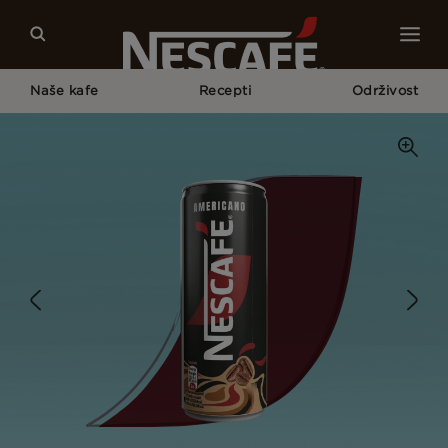
Naše kafe
Recepti
Održivost
Početna Strana
Naše Kafe
Americano