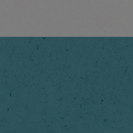
Latte
Istražite više
®