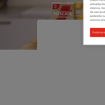
prikuplja tr
stranica, me
da vam pruž
podestite s
internet stra
Podešavan