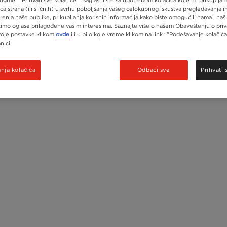
eća strana (ili sličnih) u svrhu poboljšanja vašeg celokupnog iskustva pregledavanja i
renja naše publike, prikupljanja korisnih informacija kako biste omogućili nama i na
imo oglase prilagođene vašim interesima. Saznajte više o našem Obaveštenju o priva
voje postavke klikom
ovde
ili u bilo koje vreme klikom na link ""Podešavanje kolačića
nici.
ja kolačića
Odbaci sve
Prihvati 