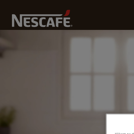
Početna Strana
Naše Kampanje
Recite „DA” Neodolj
Klikom na du