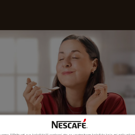
Naše kafe
Recepti
Održivost
ivom Ukusu NESCAFÉ® Cappuccina
gme ""Prihvati sve kolačiće"" saglasni ste sa upotrebom kolačića koje mi prikupljamo