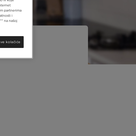
nternet
šim partnerima
tnosti i
"" na našoj
sve kolačiće