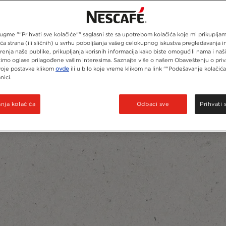
gme ""Prihvati sve kolačiće"" saglasni ste sa upotrebom kolačića koje mi prikupljamo
eća strana (ili sličnih) u svrhu poboljšanja vašeg celokupnog iskustva pregledavanja i
renja naše publike, prikupljanja korisnih informacija kako biste omogućili nama i na
imo oglase prilagođene vašim interesima. Saznajte više o našem Obaveštenju o priva
voje postavke klikom
ovde
ili u bilo koje vreme klikom na link ""Podešavanje kolačića
nici.
ja kolačića
Odbaci sve
Prihvati 