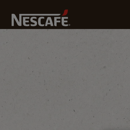
Početna Strana
Održivost Kafe
Osnaživanje Žena U U