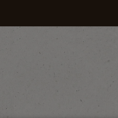
Naše kafe
Recepti
Održivost
zgoju Kafe