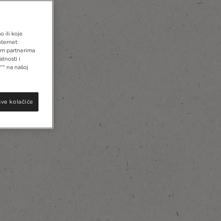
 ili koje
nternet
šim partnerima
tnosti i
"" na našoj
sve kolačiće