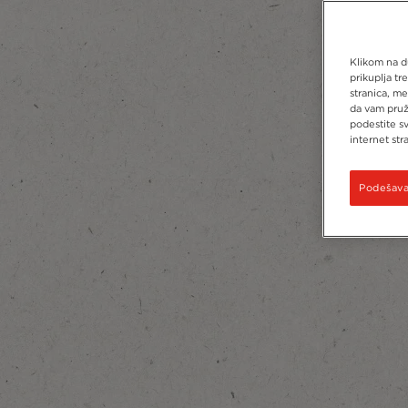
Klikom na du
prikuplja tr
stranica, me
da vam pruž
podestite s
internet stra
Podešavan