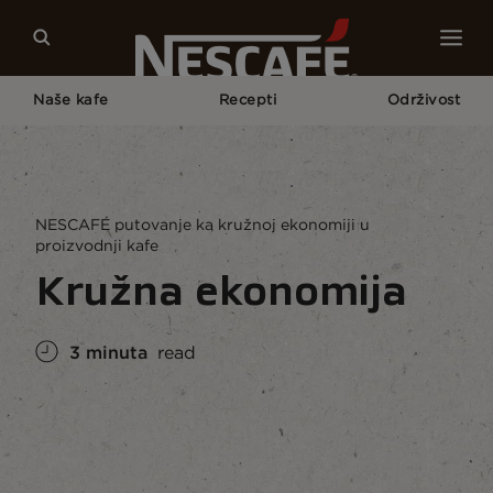
Naše kafe
Recepti
Održivost
Početna Strana
Održivost Kafe
Kružna Ekonomija
NESCAFÉ putovanje ka kružnoj ekonomiji u
proizvodnji kafe
Kružna ekonomija
3 minuta
read