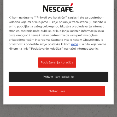
Klikom na dugme ""Prihvati sve kolačiće"" saglasni ste sa upotrebom
kolačića koje mi prikupljamo ili koje prikuplja treća strana (ili sličnih) u
svrhu poboljšanja vašeg celokupnog iskustva pregledavanja internet
stranica, merenja naše publike, prikupljanja korisnih informacija kako
biste omogućili nama i našim partnerima da vam pružimo oglase
prilagođene vašim interesima. Saznajte više o našem Obaveštenju o
privatnosti i podestite svoje postavke klikom
ovde
ili u bilo koje vreme
klikom na link ""Podešavanje kolačića"" na našoj internet stranici.
Podešavanja kolačića
Prihvati sve kolačiće
Odbaci sve