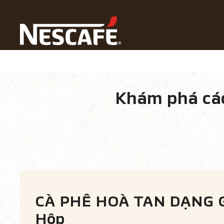
Cà phê
Trang Chủ
Tất Cả Sản Phẩm Cà Phê NESCAFÉ
TẤT 
Khám phá cá
Loại cà phê
Định Dạng Cà Phê
CÁC 
CÀ PHÊ HOÀ TAN DẠNG GÓ
Hộp