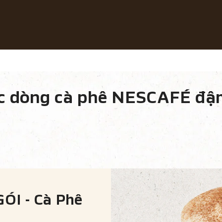
Công thức sáng tạo
Phát triển bền vững
CẢ ĐỊNH DẠNG CÀ PHÊ
CÀ PHÊ HOÀ TAN DẠNG GÓI
c dòng cà phê NESCAFÉ đậm
DÒNG SẢN PHẨM
I - Cà Phê