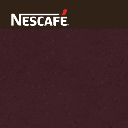
Cà phê
Trang Chủ
Văn Hóa Cà Phê
Những Điều Cần Biết Về