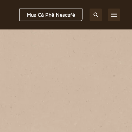
Mua Cà Phê Nescafé