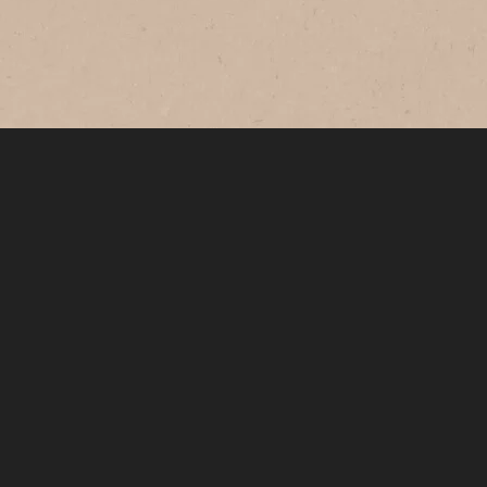
và vị cà phê, mang đến cho bạn ly cà
phê sữa đá chuẩn vị pha phin *Cà phê
sữa NESCAFÉ
Mua Ngay