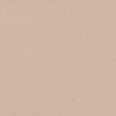
®
NESCAFÉ
Café Sữa Đá
®
NESCAFÉ
CÀ PHÊ SỮA ĐÁ*
Nhân đôi sánh quyện với gấp đôi vị sữa