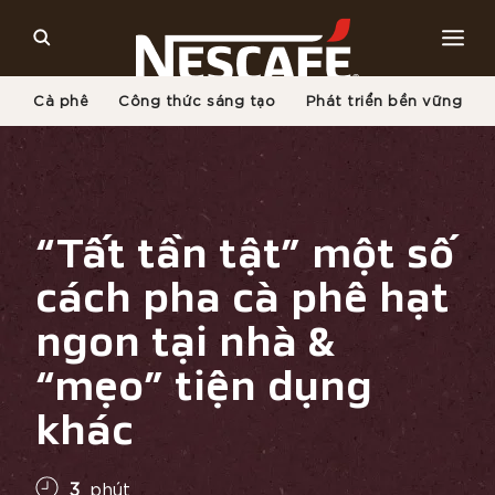
Cà phê
Công thức sáng tạo
Phát triển bền vững
Trang Chủ
Văn Hóa Cà Phê
Cà Phê Và Phong Cách Sống
“Tất Tần Tật” Một Số Cách Pha Cà Phê Hạt Ngon Tại
Nhà & “mẹo” Tiện Dụng Khác
“Tất tần tật” một số
cách pha cà phê hạt
ngon tại nhà &
“mẹo” tiện dụng
khác
3
phút