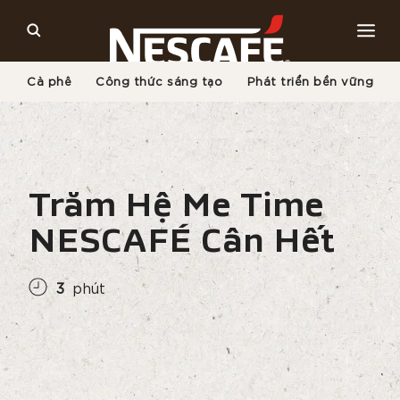
Cà phê
Công thức sáng tạo
Phát triển bền vững
Trang Chủ
Văn Hóa Cà Phê
Cà Phê Và Phong Cách Sống
Trăm Hệ Me Time NESCAFÉ Cân Hết
Trăm Hệ Me Time
NESCAFÉ Cân Hết
3
phút