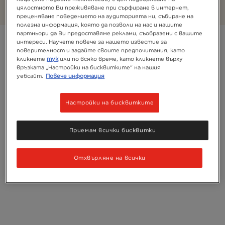
цялостното Ви преживяване при сърфиране в интернет,
преценяване поведението на аудиторията ни, събиране на
полезна информация, която да позволи на нас и нашите
партньори да Ви предоставяме реклами, съобразени с вашите
Filter
интереси. Научете повече за нашето известие за
поверителност и задайте своите предпочитания, като
кликнете
тук
или по всяко време, като кликнете върху
Sort:
Препоръчително
2
продукти
връзката „Настройки на бисквитките“ на нашия
уебсайт.
Повече информация
Настройки на бисквитките
Приемам всички бисквитки
Отхвърляне на всички