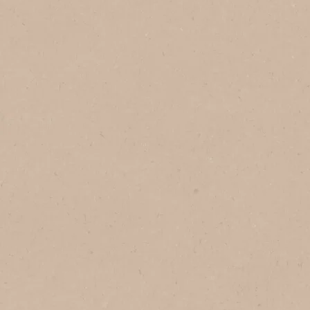
NESCAFÉ® Dolce Gusto®
Nescafe® 
Una experiencia de café
Empieza tu
premium, con solo tocar un
forma corre
botón.