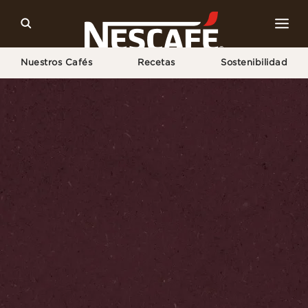
Nuestros Cafés
Recetas
Sostenibilidad
Home
Cultura Cafetera
Expertos En Café