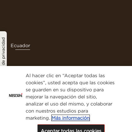
Política de privacidad
Ecuador
Al hacer clic en “Aceptar todas las
Contactenos
cookies”, usted acepta que las cookies
Terminos y condiciones
se guarden en su dispositivo para
Politica de privacidad
mejorar la navegación del sitio,
Política de cookies
analizar el uso del mismo, y colaborar
Mapa del sitio
con nuestros estudios para
marketing.
Más información
Derechos de autor
Aceptar todas las cookies