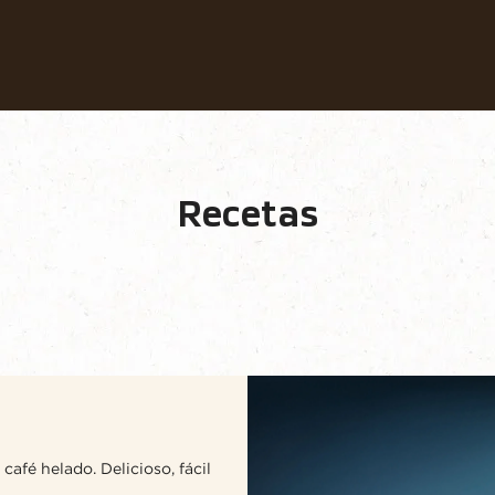
Nuestros Cafés
Recetas
Sostenibilidad
afé Helado
Recetas
Encontrar ingredientes
afé helado. Delicioso, fácil