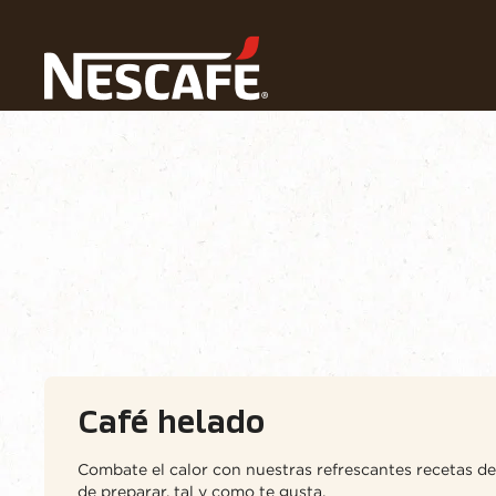
Home
Nuestras Recetas de Cafe
Bebidas Café
C
Receta casera
Bebidas
Estacional
Café helado
Combate el calor con nuestras refrescantes recetas de c
de preparar, tal y como te gusta.​