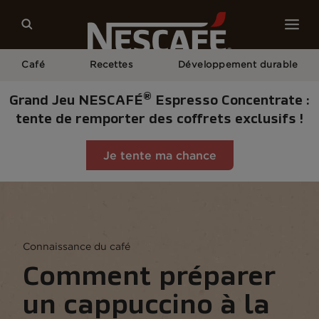
Café
Recettes
Développement durable
®
Grand Jeu NESCAFÉ
Espresso Concentrate :
tente de remporter des coffrets exclusifs !
Je tente ma chance
Home
Culture Du Café
Connaissance Du Café
Comment Préparer Un Cappuccino À La Maison
Connaissance du café
Comment préparer
un cappuccino à la