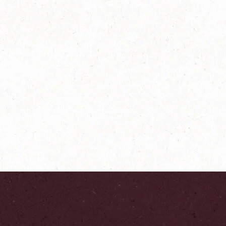
نسكافيه كابتشينو كالسي
اعرف المزيد