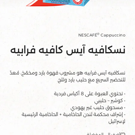
®
NESCAFÉ
Cappuccino
نسكافيه آيس كافيه فرابيه
نسكافيه آيس فرابيه هو مشروب قهوة بارد ومخمّخ، مُعدّ
للتحضير السريع مع حليب بارد وثلج.
• تحتوي العبوة على 8 أكياس فردية
• كوشير – حليبي
• مسحوق حليب غير يهودي
• إشراف محكمة لندن الحاخامية + الحاخامية الرئيسية
لإسرائيل
أضف إلى المفضلة