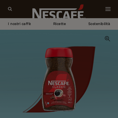
I nostri caffè
Ricette
Sostenibilità
Home
I Nostri Caffè
Decaf