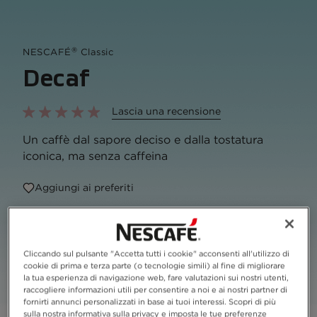
®
NESCAFÉ
Classic
Decaf
Lascia una recensione
Un caffè dal sapore deciso e dalla tostatura
iconica, ma senza caffeina
Aggiungi ai preferiti
Formati disponibili
Cliccando sul pulsante "Accetta tutti i cookie" acconsenti all'utilizzo di
Vaso in vetro
100g
cookie di prima e terza parte (o tecnologie simili) al fine di migliorare
la tua esperienza di navigazione web, fare valutazioni sui nostri utenti,
raccogliere informazioni utili per consentire a noi e ai nostri partner di
Riciclabilità
fornirti annunci personalizzati in base ai tuoi interessi. Scopri di più
Lista ingredienti
sulla nostra informativa sulla privacy e imposta le tue preferenze