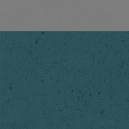
®
NESCAFÉ
Gold Decaf
Scopri di più
®