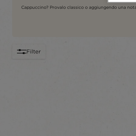
Cappuccino? Provalo classico o aggiungendo una nota
Filter
content-grid