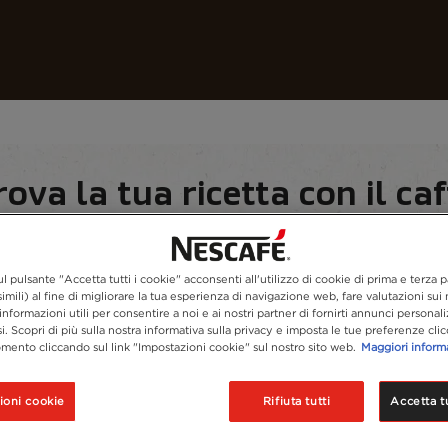
I nostri caffè
Ricette
Sostenibilità
rova la tua ricetta con il caf
Trova gli ingredienti
l pulsante "Accetta tutti i cookie" acconsenti all'utilizzo di cookie di prima e terza p
imili) al fine di migliorare la tua esperienza di navigazione web, fare valutazioni sui n
informazioni utili per consentire a noi e ai nostri partner di fornirti annunci personali
si. Scopri di più sulla nostra informativa sulla privacy e imposta le tue preferenze cli
mento cliccando sul link "Impostazioni cookie" sul nostro sito web.
Maggiori inform
ioni cookie
Rifiuta tutti
Accetta tu
parare in casa