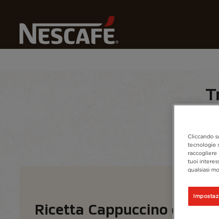
Home
Recipes
Tutte Le Bevande
Cappuccino​​
T
Home
Tutte le ricette
Per stagione
Cliccando su
tecnologie s
raccogliere 
tuoi interes
qualsiasi mo
Impostaz
Ricetta Cappuccino da pre