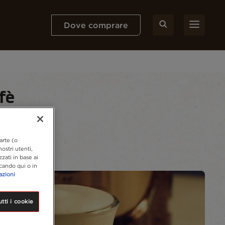
Dove comprare
fè
arte (o
ostri utenti,
zzati in base ai
ccando qui o in
azioni
tti i cookie