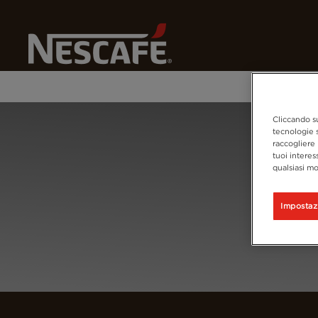
Home
Register
Cliccando su
tecnologie s
raccogliere 
tuoi interes
qualsiasi mo
Impostaz