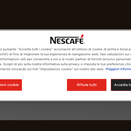
I nostri caffè
Ricette
Sostenibilità
l pulsante "Accetta tutti i cookie" acconsenti all'utilizzo di cookie di prima e terza p
imili) al fine di migliorare la tua esperienza di navigazione web, fare valutazioni sui n
informazioni utili per consentire a noi e ai nostri partner di fornirti annunci personali
si. Scopri di più sulla nostra informativa sulla privacy e imposta le tue preferenze cli
mento cliccando sul link "Impostazioni cookie" sul nostro sito web.
Maggiori inform
ioni cookie
Rifiuta tutti
Accetta tu