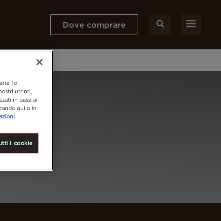
Dove comprare
arte (o
ostri utenti,
zzati in base ai
ccando qui o in
azioni
tti i cookie