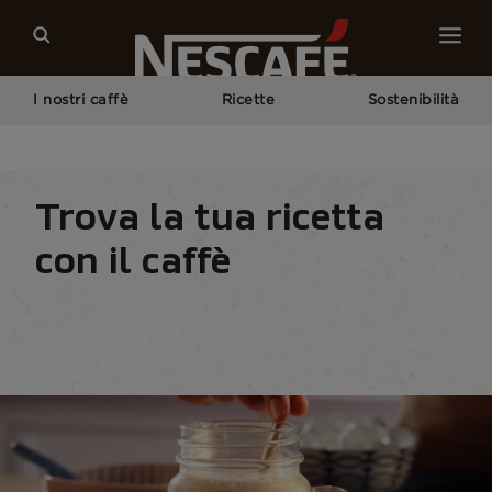
I nostri caffè
Ricette
Sostenibilità
Home
Recipes
Tutte Le Stagioni
Primavera/Estate
Trova la tua ricetta
con il caffè
Home
Tutte le ricette
Per stagione
Trova 