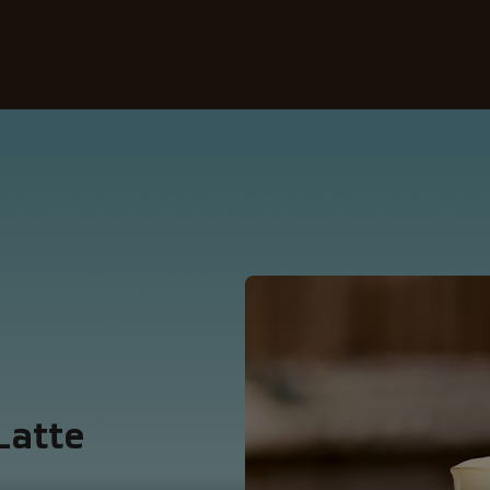
I nostri caffè
Ricette
Sostenibilità
Latte