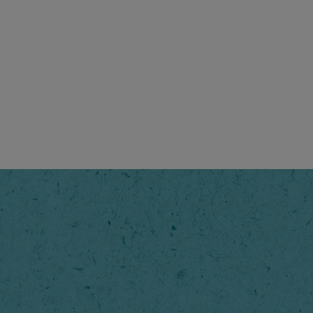
®
Classic
e
eam di esperti tostatori ha
I migliori chicchi di caffé per
iscela ideale da sciogliere nel
afé Per Latte ti permette di
affelatte dal gusto unico per
giornata con il piede giusto!