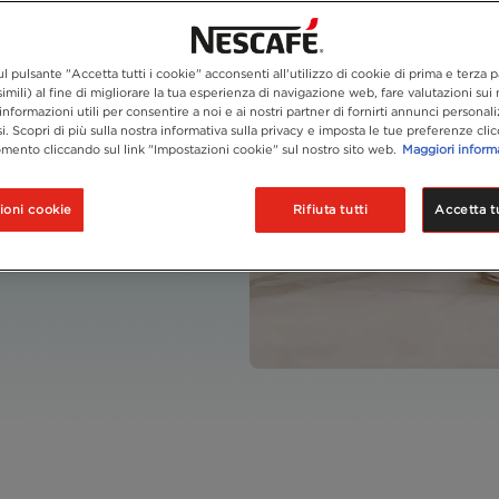
l pulsante "Accetta tutti i cookie" acconsenti all'utilizzo di cookie di prima e terza p
imili) al fine di migliorare la tua esperienza di navigazione web, fare valutazioni sui n
informazioni utili per consentire a noi e ai nostri partner di fornirti annunci personali
si. Scopri di più sulla nostra informativa sulla privacy e imposta le tue preferenze cli
mento cliccando sul link "Impostazioni cookie" sul nostro sito web.
Maggiori inform
l latte per una bevanda
ioni cookie
Rifiuta tutti
Accetta tu