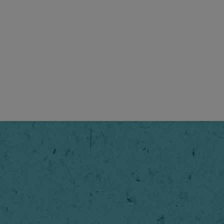
NESCAFÉ
Per Latt
Il nostro t
selezionato 
creare la m
latte. Nesc
creare un c
iniziare la 
Passaggi
1
/
4