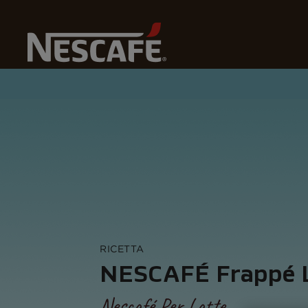
Home
Recipes
NESCAFÉ Frappé Latte
RICETTA
NESCAFÉ Frappé 
Nescafé Per Latte