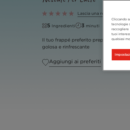
Lascia una recensione
Cliccando su
tecnologie s
5
3
Ingredienti
minuti
raccogliere 
tuoi interes
qualsiasi mo
Il tuo frappé preferito preparato con i
golosa e rinfrescante
Impostaz
Aggiungi ai preferiti