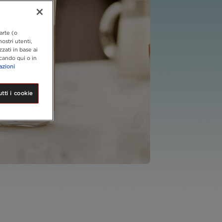
arte (o
ostri utenti,
zzati in base ai
ccando qui o in
azioni
tti i cookie