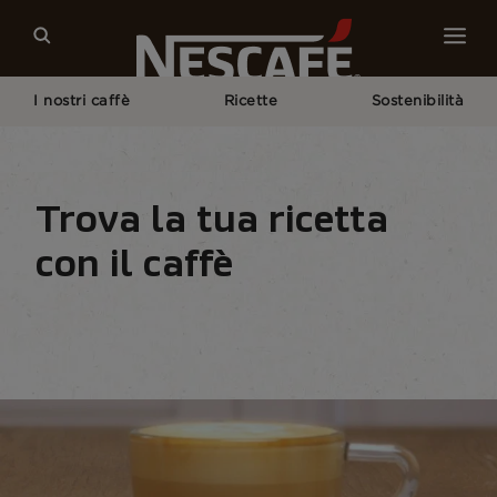
I nostri caffè
Ricette
Sostenibilità
Home
Recipes
Tutte Le Bevande
Latte​
Trova la tua ricetta
con il caffè
Home
Tutte le ricette
Per stagione
Trova 