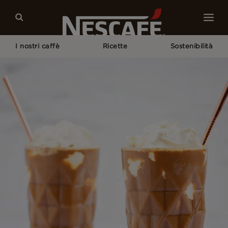
I nostri caffè
Ricette
Sostenibilità
Home
Le Nostre Campagne
Concorsi NESCAFÉ®