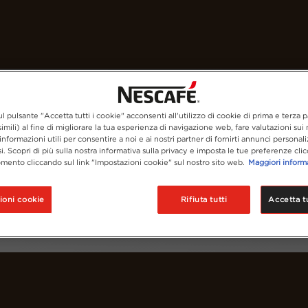
I nostri caffè
Ricette
Sostenibilità
l pulsante "Accetta tutti i cookie" acconsenti all'utilizzo di cookie di prima e terza p
imili) al fine di migliorare la tua esperienza di navigazione web, fare valutazioni sui n
informazioni utili per consentire a noi e ai nostri partner di fornirti annunci personali
si. Scopri di più sulla nostra informativa sulla privacy e imposta le tue preferenze cli
mento cliccando sul link "Impostazioni cookie" sul nostro sito web.
Maggiori inform
ioni cookie
Rifiuta tutti
Accetta tu