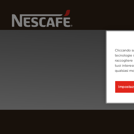
Home
Login
Cliccando su
tecnologie s
raccogliere 
tuoi interes
qualsiasi mo
Impostaz