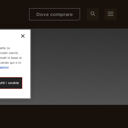
Dove comprare
arte (o
ostri utenti,
zzati in base ai
ccando qui o in
azioni
tti i cookie