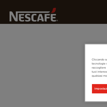
Home
Confezioni Sostenibili
Cliccando su
tecnologie s
raccogliere 
tuoi interes
qualsiasi mo
Impostaz