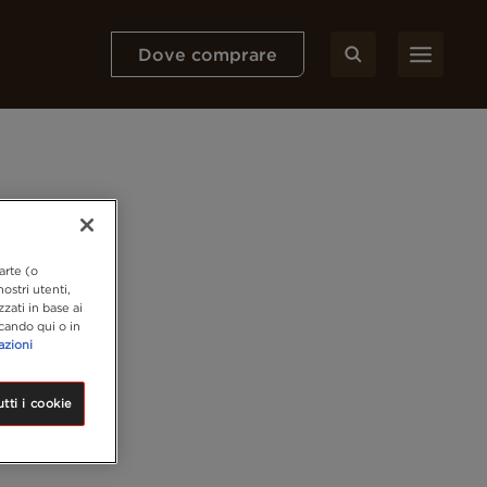
Dove comprare
arte (o
ostri utenti,
zzati in base ai
ccando qui o in
azioni
tti i cookie