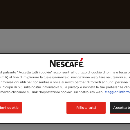
I nostri caffè
Ricette
Sostenibilità
l pulsante "Accetta tutti i cookie" acconsenti all'utilizzo di cookie di prima e terza p
imili) al fine di migliorare la tua esperienza di navigazione web, fare valutazioni sui n
informazioni utili per consentire a noi e ai nostri partner di fornirti annunci personali
si. Scopri di più sulla nostra informativa sulla privacy e imposta le tue preferenze cli
mento cliccando sul link "Impostazioni cookie" sul nostro sito web.
Maggiori inform
ioni cookie
Rifiuta tutti
Accetta tu