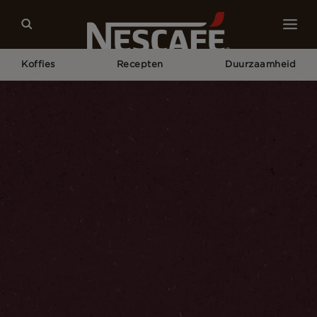
Koffies
Recepten
Duurzaamheid
Home
NESCAFÉ® Latte