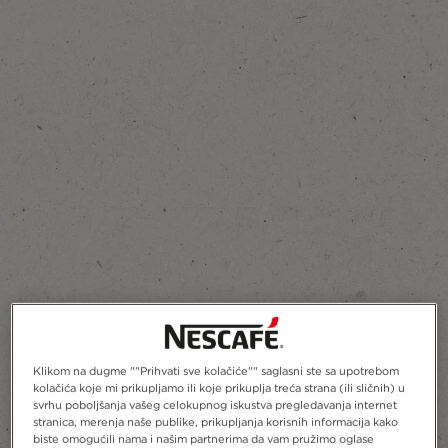
Dodajte u Omiljeno
Klikom na dugme ""Prihvati sve kolačiće"" saglasni ste sa upotrebom
kolačića koje mi prikupljamo ili koje prikuplja treća strana (ili sličnih) u
svrhu poboljšanja vašeg celokupnog iskustva pregledavanja internet
stranica, merenja naše publike, prikupljanja korisnih informacija kako
biste omogućili nama i našim partnerima da vam pružimo oglase