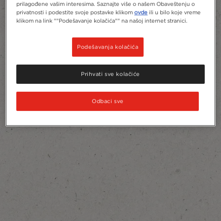
prilagođene vašim interesima. Saznajte više o našem Obaveštenju o
privatnosti i podestite svoje postavke klikom
ovde
ili u bilo koje vreme
klikom na link ""Podešavanje kolačića"" na našoj internet stranici.
Podešavanja kolačića
Prihvati sve kolačiće
Odbaci sve