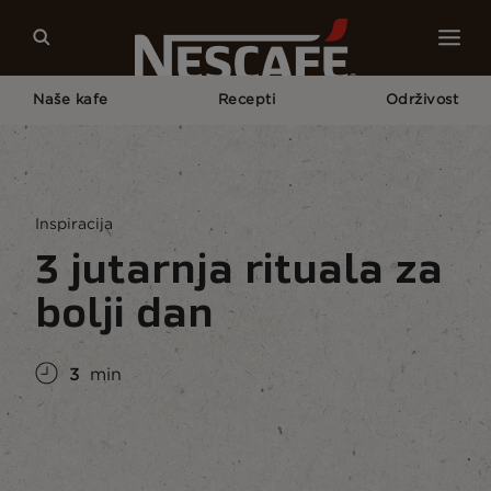
Naše kafe
Recepti
Održivost
Početna Strana
Kultura Kafe
3 Jutarnja Rituala Za Bolji Dan
Inspiracija
3 jutarnja rituala za
bolji dan
3
min