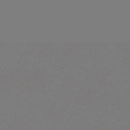
®
NESCAFÉ
Lyx
Mellanrost
Upptäck mer