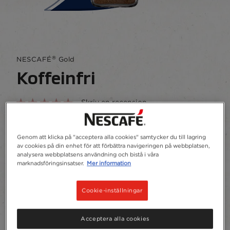
®
NESCAFÉ
Gold
Koffeinfri
Skriv en recension
NESCAFÉ® Gold Koffeinfri är vår premium
signaturblandning med fyllig arom och
Genom att klicka på "acceptera alla cookies" samtycker du till lagring
balanserad smak – helt utan koffein.
av cookies på din enhet för att förbättra navigeringen på webbplatsen,
analysera webbplatsens användning och bistå i våra
marknadsföringsinsatser.
Mer information
Spara som favorit
Cookie-inställningar
Glasburk
100g
Acceptera alla cookies