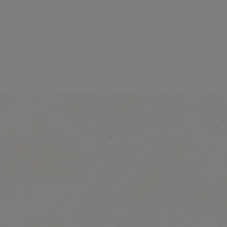
®
NESCAFÉ
Iced 
Caramel Latte