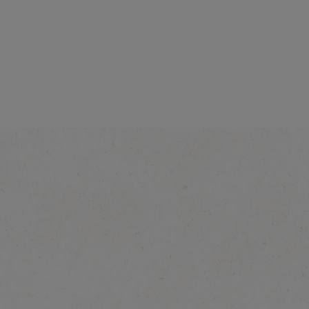
®
Salted
NESCAFÉ
Iced Latte
Vanilla