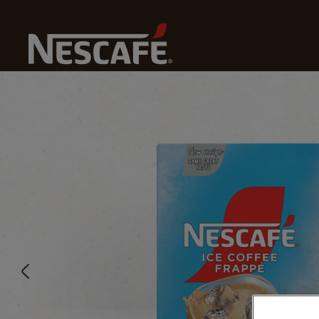
Home
Nescafé® Snabbkaffe
Ice Coffee Frappé