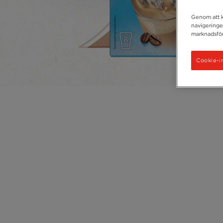
Genom att kl
navigeringe
marknadsför
Cookie-in