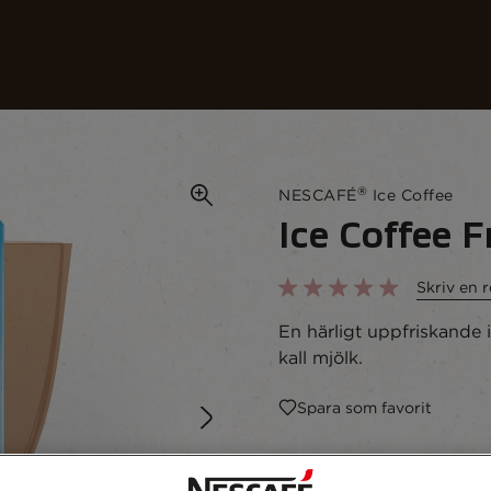
Vårt kaffe
Recept
Hållbarhet
®
NESCAFÉ
Ice Coffee
Ice Coffee 
Skriv en 
En härligt uppfriskande 
kall mjölk.
Spara som favorit
Återvinning