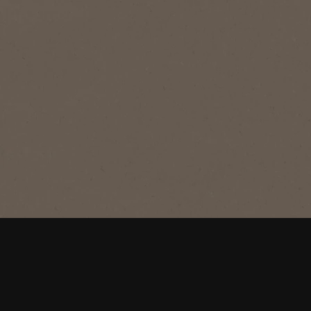
®
NESCAFÉ
Lyx
Mellanrost
NESCAFÉ® Lyx Mellanrost är vår
signaturblanding med gyllenrostade
arabicabönor som ger en fyllig arom
och balanserad smak.