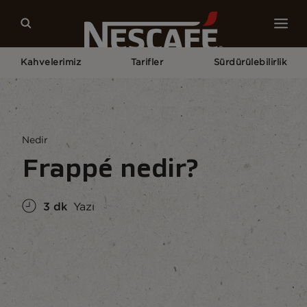
Kahvelerimiz
Tarifler
Sürdürülebilirlik
Home
Kahve Kültür Ve Tarihi
Kahve Bilgisi
Frappé Nedir?
Nedir
Frappé nedir?
3 dk
Yazı