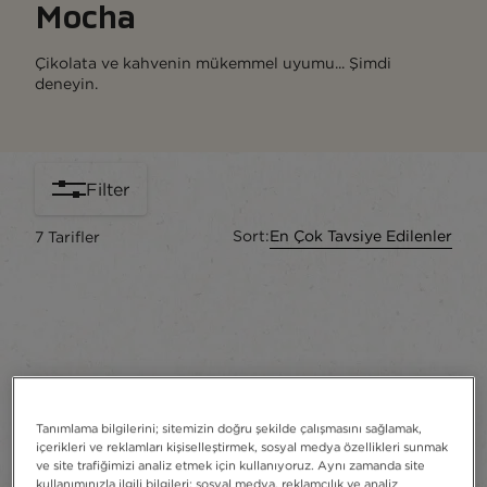
Mocha​
Çikolata ve kahvenin mükemmel uyumu... Şimdi
deneyin.
Filter
Sort:
En Çok Tavsiye Edilenler
7
Tarifler
content-grid
Tanımlama bilgilerini; sitemizin doğru şekilde çalışmasını sağlamak,
içerikleri ve reklamları kişiselleştirmek, sosyal medya özellikleri sunmak
ve site trafiğimizi analiz etmek için kullanıyoruz. Aynı zamanda site
kullanımınızla ilgili bilgileri; sosyal medya, reklamcılık ve analiz