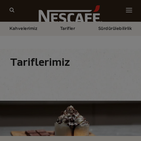
Kahvelerimiz
Tarifler
Sürdürülebilirlik
Home
Kahve Tariflerimiz
Kahveli İçecek
Mocha​
Tariflerimiz
Tarifler
İçecekler
Mevsimler
Tarifleri bul