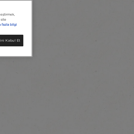
leştirmek,
site
fazla bilgi
ini Kabul Et