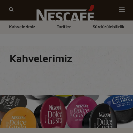
Kahvelerimiz
Tarifler
Sürdürülebilirlik
Home
Kahvelerimiz
NESCAFÉ® Dolce Gusto® Kapsülleri
Kahvelerimiz
Kahve Çeşitleri
Kahve Formları
Kahve Ekipm