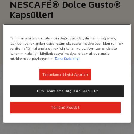
NESCAFÉ® Dolce Gusto®
Kapsülleri
En sevdiğiniz kahve kapsülleri ve bir düğmeye
dokunarak, bir barista yapmış gibi bir kahve
hazırlayacaksınız
Tanımlama bilgilerini; sitemizin doğru şekilde çalışmasını sağlamak,
içerikleri ve reklamları kişiselleştirmek, sosyal medya özellikleri sunmak
ve site trafiğimizi analiz etmek için kullanıyoruz. Aynı zamanda site
Daha fazla
kullanımınızla ilgili bilgileri; sosyal medya, reklamcılık ve analiz
ortaklarımızla paylaşıyoruz.
Daha fazla bilgi
Filter
Tanımlama Bilgisi Ayarları
Sort:
En Çok Tavsiye Edilenler
5
Ürün
Tüm Tanımlama Bilgilerini Kabul Et
Tümünü Reddet