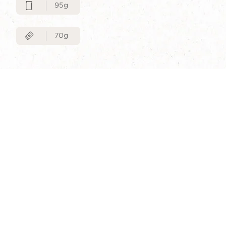
95g
70g