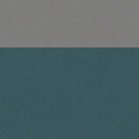
®
NESCAFÉ
ICE Choco
Daha fazlasını keşfet