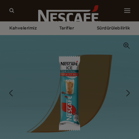
Kahvelerimiz
Tarifler
Sürdürülebilirlik
Home
Kahvelerimiz
Original