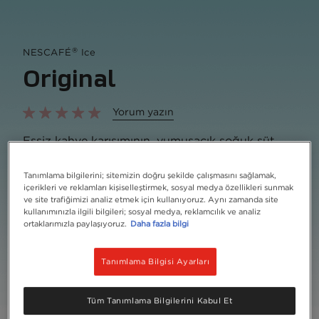
®
NESCAFÉ
Ice
Original
Yorum yazın
Eşsiz kahve karışımının, yumuşacık soğuk süt
lezzetiyle mükemmel birleşimi: Nescafé® Ice
Tanımlama bilgilerini; sitemizin doğru şekilde çalışmasını sağlamak,
Favorilere Ekle
içerikleri ve reklamları kişiselleştirmek, sosyal medya özellikleri sunmak
ve site trafiğimizi analiz etmek için kullanıyoruz. Aynı zamanda site
kullanımınızla ilgili bilgileri; sosyal medya, reklamcılık ve analiz
ortaklarımızla paylaşıyoruz.
Daha fazla bilgi
Ürün Boyutu
Tanımlama Bilgisi Ayarları
10,5 gr
Geri Dönüşüm
Tüm Tanımlama Bilgilerini Kabul Et
İçindekiler