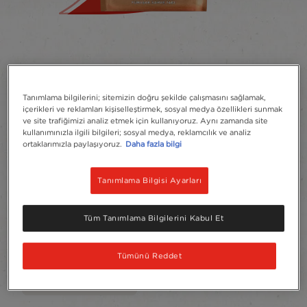
®
NESCAFÉ
Classic
Tanımlama bilgilerini; sitemizin doğru şekilde çalışmasını sağlamak,
Fine Blend
içerikleri ve reklamları kişiselleştirmek, sosyal medya özellikleri sunmak
ve site trafiğimizi analiz etmek için kullanıyoruz. Aynı zamanda site
kullanımınızla ilgili bilgileri; sosyal medya, reklamcılık ve analiz
Yorum yazın
ortaklarımızla paylaşıyoruz.
Daha fazla bilgi
Yumuşak kahve tadı ve kadifemsi köpüğü ile
yeni Nescafe Fine Blend’in keyfine varın!
Tanımlama Bilgisi Ayarları
Favorilere Ekle
Tüm Tanımlama Bilgilerini Kabul Et
Ürün Boyutu
Tümünü Reddet
Paket
70 g