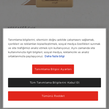
®
NESCAFÉ
Gold
Filtre Kahve
Tanımlama bilgilerini; sitemizin doğru şekilde çalışmasını sağlamak,
içerikleri ve reklamları kişiselleştirmek, sosyal medya özellikleri sunmak
Yorum yazın
ve site trafiğimizi analiz etmek için kullanıyoruz. Aynı zamanda site
kullanımınızla ilgili bilgileri; sosyal medya, reklamcılık ve analiz
ortaklarımızla paylaşıyoruz.
Daha fazla bilgi
Kahvenin uzmanı NESCAFÉ’den yepyeni bir
deneyime hazır mısınız? Gerçek kahve deneyimi,
şimdi filtre kahve formunda!
Tanımlama Bilgisi Ayarları
Favorilere Ekle
Tüm Tanımlama Bilgilerini Kabul Et
Ürün Boyutu
Tümünü Reddet
Paket
250 g