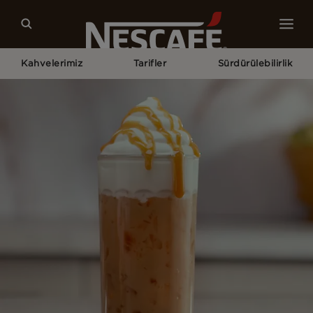
Kahvelerimiz
Tarifler
Sürdürülebilirlik
Home
Kahve Tariflerimiz
Caramel Iced Coffee