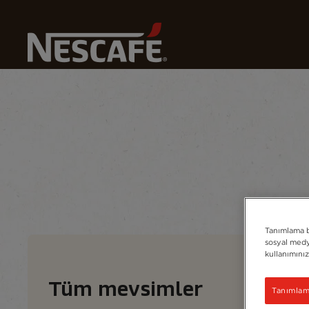
Home
Kahve Tariflerimiz
Dört Mevsime Uygun
Tarifler
İçecekler
Mevsimler
Tarifler
Tanımlama bi
sosyal medya
kullanımınız
Tüm mevsimler
Tanımlama