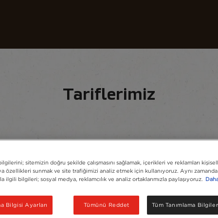
Kahvelerimiz
Tarifler
Sürdürülebilirlik
Tariflerimiz
i bul
lgilerini; sitemizin doğru şekilde çalışmasını sağlamak, içerikleri ve reklamları kişisel
 özellikleri sunmak ve site trafiğimizi analiz etmek için kullanıyoruz. Aynı zamanda 
la ilgili bilgileri; sosyal medya, reklamcılık ve analiz ortaklarımızla paylaşıyoruz.
Daha 
 Bilgisi Ayarları
Tümünü Reddet
Tüm Tanımlama Bilgiler