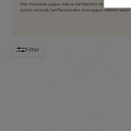
Her mevsime uygun kahve tariflerimiz ile ister sizi fera
içinizi ısıtacak tariflerimizden size uygun olanını seçin
Filter
content-grid