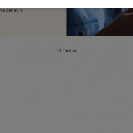
hlatacak, isterseniz de
 ve deneyin.
43
Tarifler