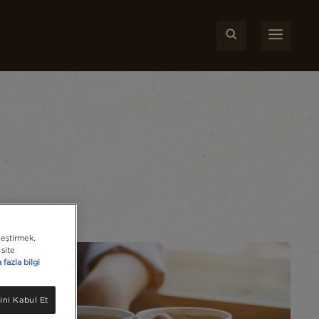
leştirmek,
site
fazla bilgi
ini Kabul Et