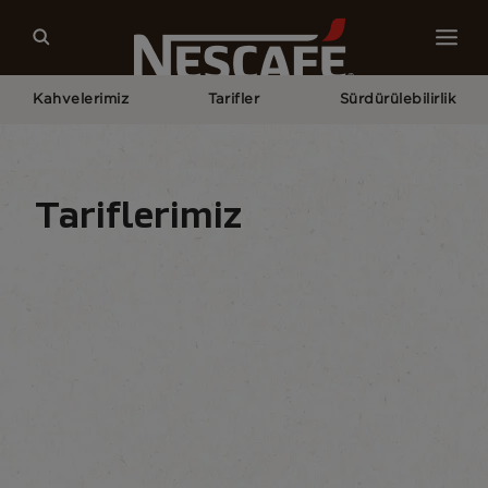
Kahvelerimiz
Tarifler
Sürdürülebilirlik
Home
Kahve Tariflerimiz
Tariflerimiz
Tarifler
İçecekler
Mevsimler
Tarifleri bul
content-grid