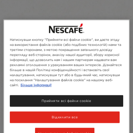
Натиснувши кнопку "Прийняти всі файли cookie", ви даєте згоду
на використання файлів cookie (або подібних технологій) нами та
третіми сторонами, з метою покращення загального досвіду
перегляду веб-сторінок, аналізу нашої аудиторії, збору корисної
інформації, що дозволить нам і нашим партнерам надавати вам
рекламні оголошення з урахуванням ваших інтересів. Дізнайтеся
більше в нашій Політиці конфіденційності і встановіть свої
налаштування, натиснувши тут або в будь-який час, натиснувши
на посилання "Налаштування файлів cookie" на нашому веб-
сайті.
Більше інформації
Прийняти всі файли cookie
Відхилити все