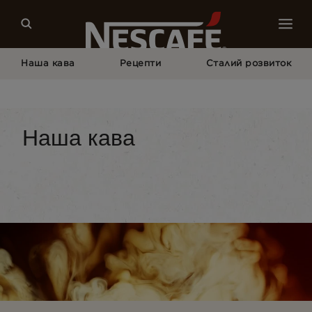
Наша кава
Рецепти
Сталий розвиток
Головна Сторінка
Наша Кава
Увесь Асортимент NESCAFÉ®
Наша кава
Тип кави
Формати кави
Обладнання для 