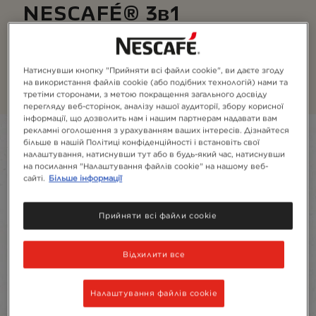
NESCAFÉ® 3в1
Відкрий для себе різноманіття смаків кави
NESCAFÉ® 3в1 - від насиченого кавового до ніжного
м'якого.
Натиснувши кнопку "Прийняти всі файли cookie", ви даєте згоду
на використання файлів cookie (або подібних технологій) нами та
третіми сторонами, з метою покращення загального досвіду
перегляду веб-сторінок, аналізу нашої аудиторії, збору корисної
інформації, що дозволить нам і нашим партнерам надавати вам
рекламні оголошення з урахуванням ваших інтересів. Дізнайтеся
Filter
більше в нашій Політиці конфіденційності і встановіть свої
налаштування, натиснувши тут або в будь-який час, натиснувши
на посилання "Налаштування файлів cookie" на нашому веб-
Sort:
Рекомендовані
4
Продукти
сайті.
Більше інформації
Прийняти всі файли cookie
Відхилити все
Налаштування файлів cookie