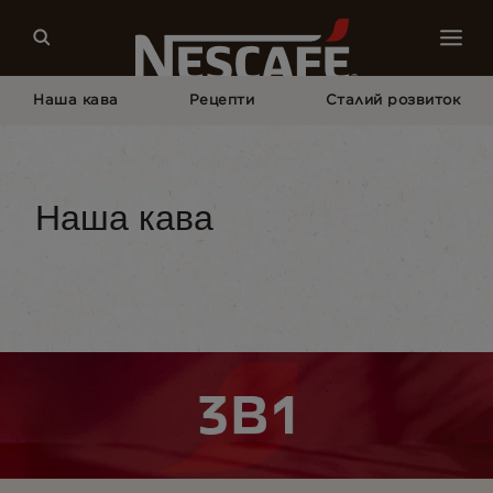
Наша кава
Рецепти
Сталий розвиток
Головна Сторінка
Наша Кава
Увесь Асортимент NESCAFÉ®
NESCAFÉ® 3в1
Наша кава
Тип кави
Формати кави
Обладнання для 